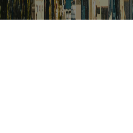
검색
아프리카 포커스
아프리카 주요이슈 브리핑
월드컵
카보베르데
K-컬처