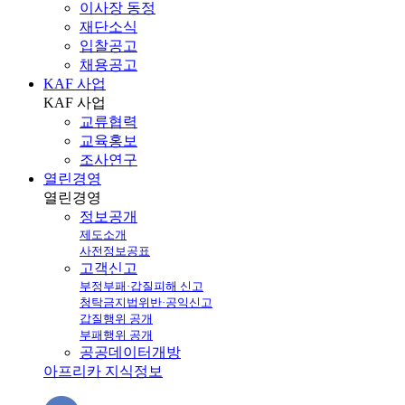
이사장 동정
재단소식
입찰공고
채용공고
KAF 사업
KAF
사업
교류협력
교육홍보
조사연구
열린경영
열린
경영
정보공개
제도소개
사전정보공표
고객신고
부정부패·갑질피해 신고
청탁금지법위반·공익신고
갑질행위 공개
부패행위 공개
공공데이터개방
아프리카 지식정보