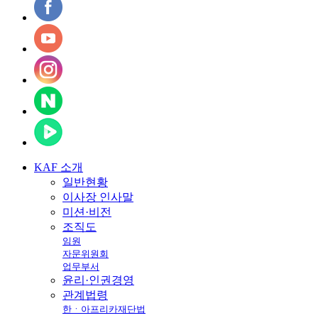
KAF
소개
일반현황
이사장 인사말
미션·비전
조직도
임원
자문위원회
업무부서
윤리·인권경영
관계법령
한ㆍ아프리카재단법