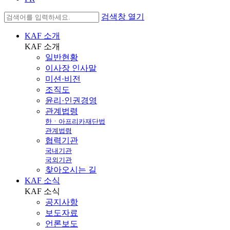
검색창 열기
KAF 소개
KAF
소개
일반현황
이사장 인사말
미션·비전
조직도
윤리·인권경영
관계법령
한ㆍ아프리카재단법
관계법령
협력기관
국내기관
국외기관
찾아오시는 길
KAF 소식
KAF
소식
공지사항
보도자료
언론보도