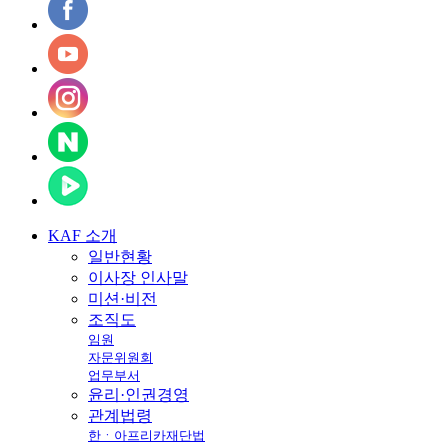
KAF
소개
일반현황
이사장 인사말
미션·비전
조직도
임원
자문위원회
업무부서
윤리·인권경영
관계법령
한ㆍ아프리카재단법