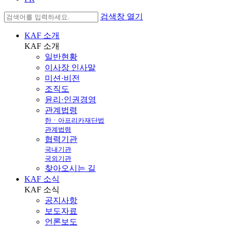
검색창 열기
KAF 소개
KAF
소개
일반현황
이사장 인사말
미션·비전
조직도
윤리·인권경영
관계법령
한ㆍ아프리카재단법
관계법령
협력기관
국내기관
국외기관
찾아오시는 길
KAF 소식
KAF
소식
공지사항
보도자료
언론보도