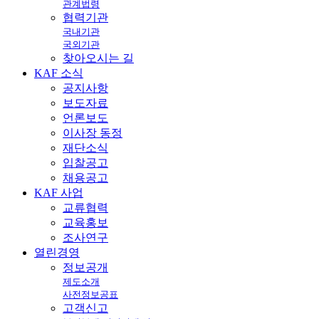
관계법령
협력기관
국내기관
국외기관
찾아오시는 길
KAF
소식
공지사항
보도자료
언론보도
이사장 동정
재단소식
입찰공고
채용공고
KAF
사업
교류협력
교육홍보
조사연구
열린
경영
정보공개
제도소개
사전정보공표
고객신고