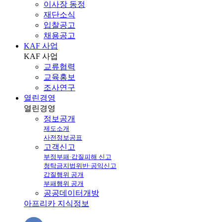
이사장 동정
재단소식
입찰공고
채용공고
KAF 사업
KAF
사업
교류협력
교육홍보
조사연구
열린경영
열린
경영
정보공개
제도소개
사전정보공표
고객신고
부정부패·갑질피해 신고
청탁금지법위반·공익신고
갑질행위 공개
부패행위 공개
공공데이터개방
아프리카 지식정보