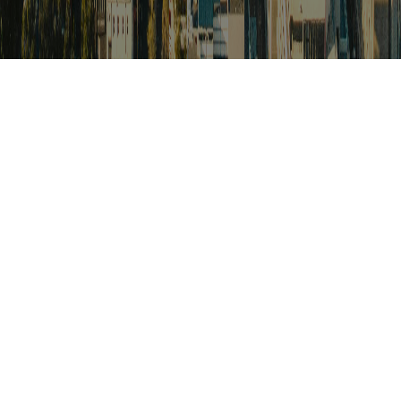
검색
아프리카 포커스
아프리카 주요이슈 브리핑
월드컵
카보베르데
K-컬처