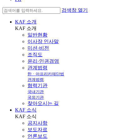
검색창 열기
KAF 소개
KAF
소개
일반현황
이사장 인사말
미션·비전
조직도
윤리·인권경영
관계법령
한ㆍ아프리카재단법
관계법령
협력기관
국내기관
국외기관
찾아오시는 길
KAF 소식
KAF
소식
공지사항
보도자료
언론보도