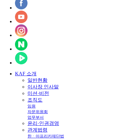
KAF
소개
일반현황
이사장 인사말
미션·비전
조직도
임원
자문위원회
업무부서
윤리·인권경영
관계법령
한ㆍ아프리카재단법