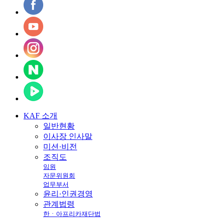
KAF
소개
일반현황
이사장 인사말
미션·비전
조직도
임원
자문위원회
업무부서
윤리·인권경영
관계법령
한ㆍ아프리카재단법