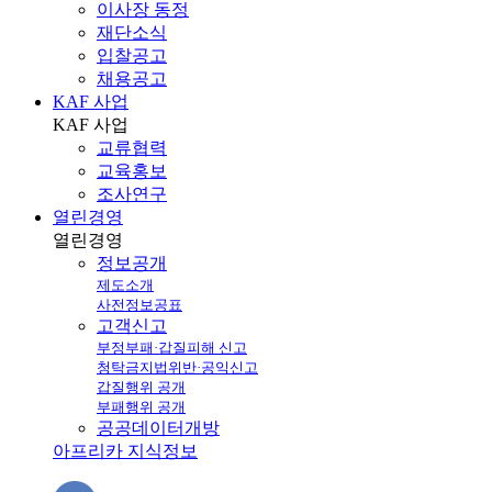
이사장 동정
재단소식
입찰공고
채용공고
KAF 사업
KAF
사업
교류협력
교육홍보
조사연구
열린경영
열린
경영
정보공개
제도소개
사전정보공표
고객신고
부정부패·갑질피해 신고
청탁금지법위반·공익신고
갑질행위 공개
부패행위 공개
공공데이터개방
아프리카 지식정보