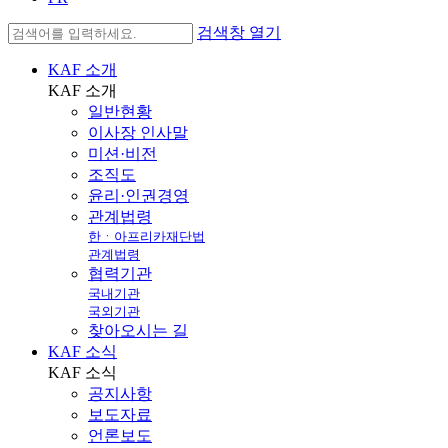
검색창 열기
KAF 소개
KAF
소개
일반현황
이사장 인사말
미션·비전
조직도
윤리·인권경영
관계법령
한ㆍ아프리카재단법
관계법령
협력기관
국내기관
국외기관
찾아오시는 길
KAF 소식
KAF
소식
공지사항
보도자료
언론보도