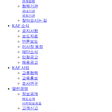
관계법령
협력기관
국내기관
국외기관
찾아오시는 길
KAF
소식
공지사항
보도자료
언론보도
이사장 동정
재단소식
입찰공고
채용공고
KAF
사업
교류협력
교육홍보
조사연구
열린
경영
정보공개
제도소개
사전정보공표
고객신고