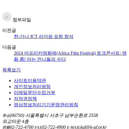
첨부파일
이전글
한-가나 ICT 리더쉽 포럼 참석
다음글
2024 아프리카영화제(Africa Film Festival) 토크콘서트: 영
화 쫌! 아는 언니들의 수다
목록보기
사이트이용약관
개인정보처리방침
이메일무단수집거부
저작권정책
영상정보처리기기운영관리방침
(06750) 서울특별시 서초구 남부순환로 2558
주소
외교타운 4층
02-722-4700
02-722-4900
kaf@k-af.or.kr
전화
FAX
E-MAIL