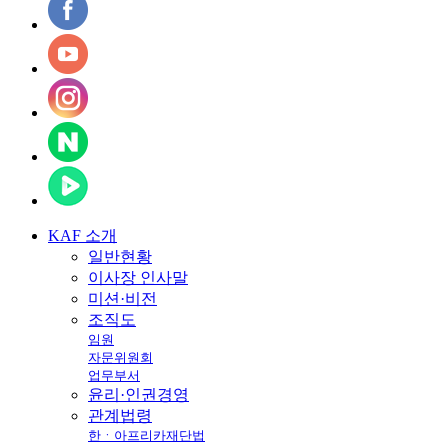
KAF
소개
일반현황
이사장 인사말
미션·비전
조직도
임원
자문위원회
업무부서
윤리·인권경영
관계법령
한ㆍ아프리카재단법