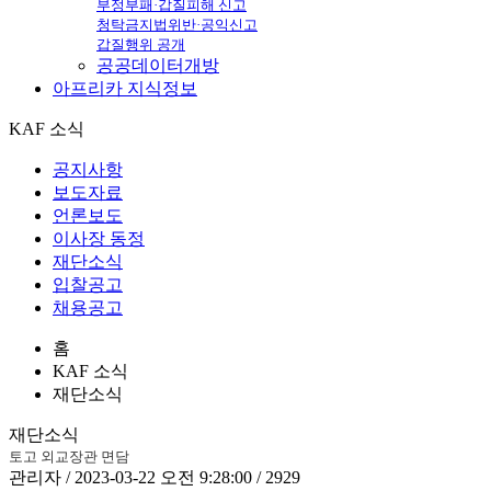
부정부패·갑질피해 신고
청탁금지법위반·공익신고
갑질행위 공개
공공데이터개방
아프리카
지식정보
KAF 소식
공지사항
보도자료
언론보도
이사장 동정
재단소식
입찰공고
채용공고
홈
KAF 소식
재단소식
재단소식
토고 외교장관 면담
관리자 / 2023-03-22 오전 9:28:00 / 2929