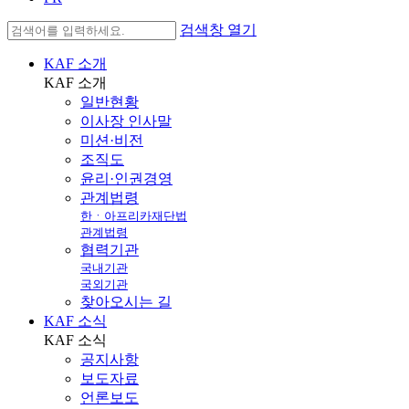
검색창 열기
KAF 소개
KAF
소개
일반현황
이사장 인사말
미션·비전
조직도
윤리·인권경영
관계법령
한ㆍ아프리카재단법
관계법령
협력기관
국내기관
국외기관
찾아오시는 길
KAF 소식
KAF
소식
공지사항
보도자료
언론보도