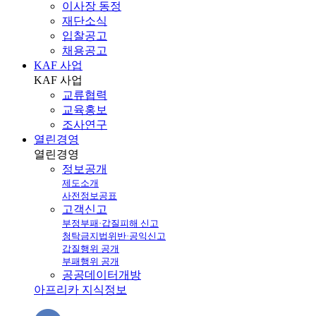
이사장 동정
재단소식
입찰공고
채용공고
KAF 사업
KAF
사업
교류협력
교육홍보
조사연구
열린경영
열린
경영
정보공개
제도소개
사전정보공표
고객신고
부정부패·갑질피해 신고
청탁금지법위반·공익신고
갑질행위 공개
부패행위 공개
공공데이터개방
아프리카 지식정보