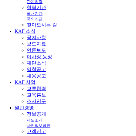
관계법령
협력기관
국내기관
국외기관
찾아오시는 길
KAF
소식
공지사항
보도자료
언론보도
이사장 동정
재단소식
입찰공고
채용공고
KAF
사업
교류협력
교육홍보
조사연구
열린
경영
정보공개
제도소개
사전정보공표
고객신고