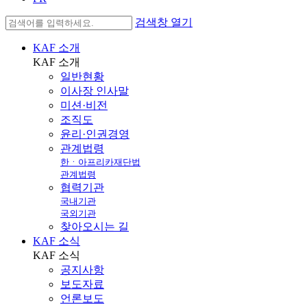
검색창 열기
KAF 소개
KAF
소개
일반현황
이사장 인사말
미션·비전
조직도
윤리·인권경영
관계법령
한ㆍ아프리카재단법
관계법령
협력기관
국내기관
국외기관
찾아오시는 길
KAF 소식
KAF
소식
공지사항
보도자료
언론보도