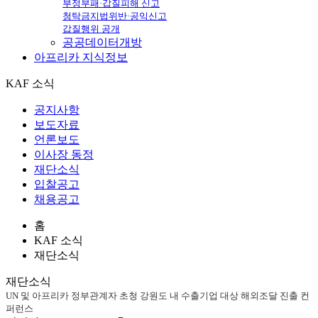
부정부패·갑질피해 신고
청탁금지법위반·공익신고
갑질행위 공개
공공데이터개방
아프리카
지식정보
KAF 소식
공지사항
보도자료
언론보도
이사장 동정
재단소식
입찰공고
채용공고
홈
KAF 소식
재단소식
재단소식
UN 및 아프리카 정부관계자 초청 강원도 내 수출기업 대상 해외조달 진출 컨
퍼런스