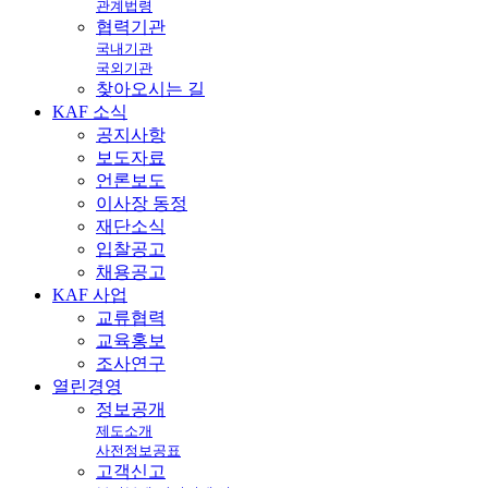
관계법령
협력기관
국내기관
국외기관
찾아오시는 길
KAF
소식
공지사항
보도자료
언론보도
이사장 동정
재단소식
입찰공고
채용공고
KAF
사업
교류협력
교육홍보
조사연구
열린
경영
정보공개
제도소개
사전정보공표
고객신고