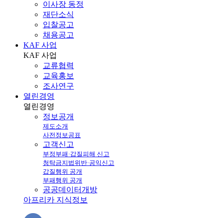
이사장 동정
재단소식
입찰공고
채용공고
KAF 사업
KAF
사업
교류협력
교육홍보
조사연구
열린경영
열린
경영
정보공개
제도소개
사전정보공표
고객신고
부정부패·갑질피해 신고
청탁금지법위반·공익신고
갑질행위 공개
부패행위 공개
공공데이터개방
아프리카 지식정보