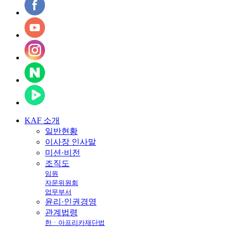
KAF
소개
일반현황
이사장 인사말
미션·비전
조직도
임원
자문위원회
업무부서
윤리·인권경영
관계법령
한ㆍ아프리카재단법