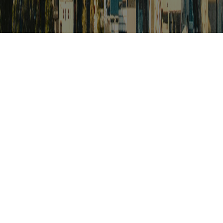
검색
아프리카 포커스
아프리카 주요이슈 브리핑
월드컵
카보베르데
K-컬처