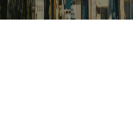
검색
아프리카 포커스
아프리카 주요이슈 브리핑
월드컵
카보베르데
K-컬처