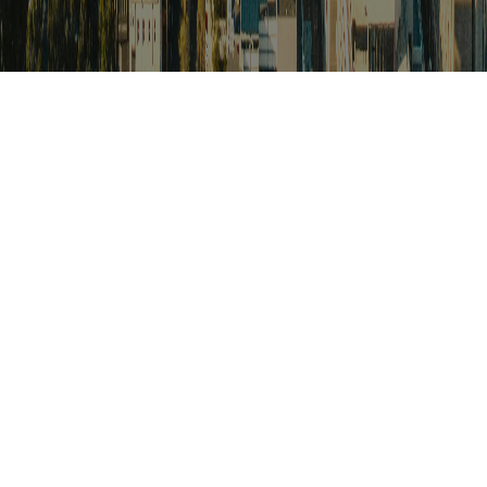
검색
아프리카 포커스
아프리카 주요이슈 브리핑
월드컵
카보베르데
K-컬처