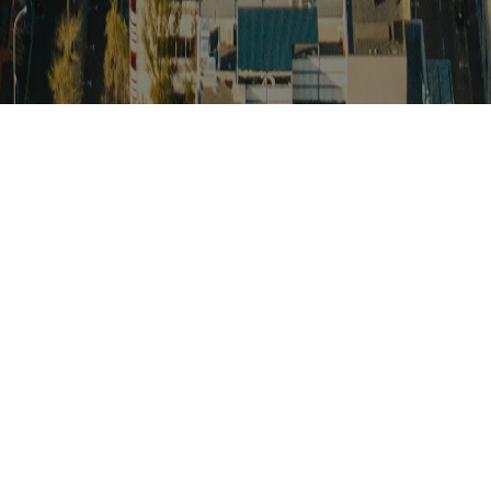
스
아프리카 주요이슈 브리핑
월드컵
카보베르데
K-