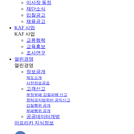
이사장 동정
재단소식
입찰공고
채용공고
KAF 사업
KAF
사업
교류협력
교육홍보
조사연구
열린경영
열린
경영
정보공개
제도소개
사전정보공표
고객신고
부정부패·갑질피해 신고
청탁금지법위반·공익신고
갑질행위 공개
부패행위 공개
공공데이터개방
아프리카 지식정보