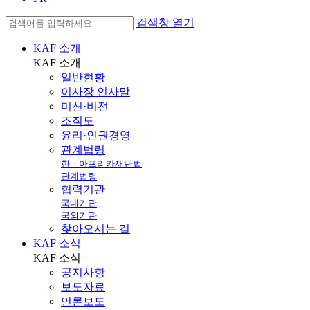
검색창 열기
KAF 소개
KAF
소개
일반현황
이사장 인사말
미션·비전
조직도
윤리·인권경영
관계법령
한ㆍ아프리카재단법
관계법령
협력기관
국내기관
국외기관
찾아오시는 길
KAF 소식
KAF
소식
공지사항
보도자료
언론보도