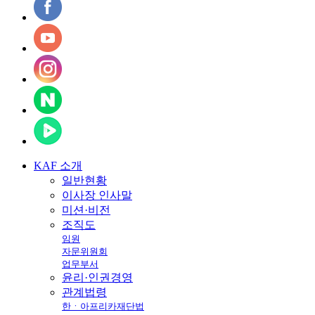
KAF
소개
일반현황
이사장 인사말
미션·비전
조직도
임원
자문위원회
업무부서
윤리·인권경영
관계법령
한ㆍ아프리카재단법