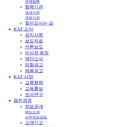
관계법령
협력기관
국내기관
국외기관
찾아오시는 길
KAF
소식
공지사항
보도자료
언론보도
이사장 동정
재단소식
입찰공고
채용공고
KAF
사업
교류협력
교육홍보
조사연구
열린
경영
정보공개
제도소개
사전정보공표
고객신고