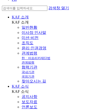
검색창 열기
KAF 소개
KAF
소개
일반현황
이사장 인사말
미션·비전
조직도
윤리·인권경영
관계법령
한ㆍ아프리카재단법
관계법령
협력기관
국내기관
국외기관
찾아오시는 길
KAF 소식
KAF
소식
공지사항
보도자료
언론보도