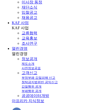
이사장 동정
재단소식
입찰공고
채용공고
KAF 사업
KAF
사업
교류협력
교육홍보
조사연구
열린경영
열린
경영
정보공개
제도소개
사전정보공표
고객신고
부정부패·갑질피해 신고
청탁금지법위반·공익신고
갑질행위 공개
부패행위 공개
공공데이터개방
아프리카 지식정보