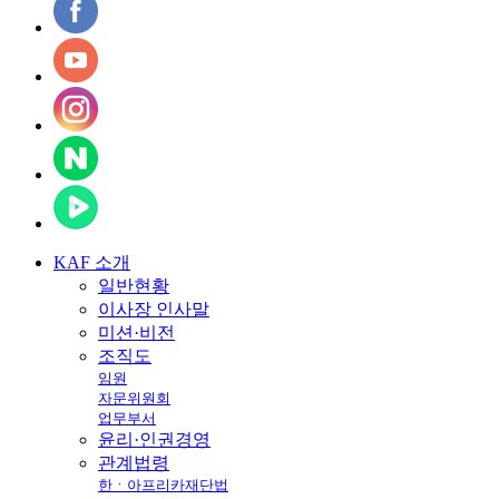
KAF
소개
일반현황
이사장 인사말
미션·비전
조직도
임원
자문위원회
업무부서
윤리·인권경영
관계법령
한ㆍ아프리카재단법