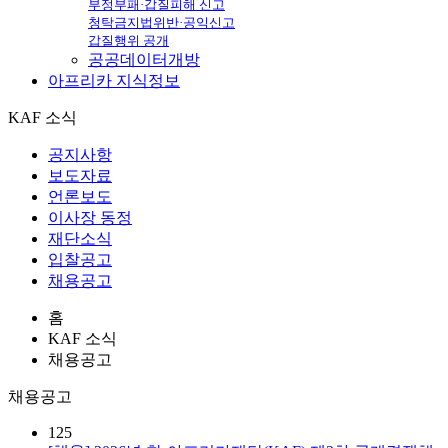
부정부패·갑질피해 신고
청탁금지법위반·공익신고
갑질행위 공개
공공데이터개방
아프리카
지식정보
KAF 소식
공지사항
보도자료
언론보도
이사장 동정
재단소식
입찰공고
채용공고
홈
KAF 소식
채용공고
채용공고
125