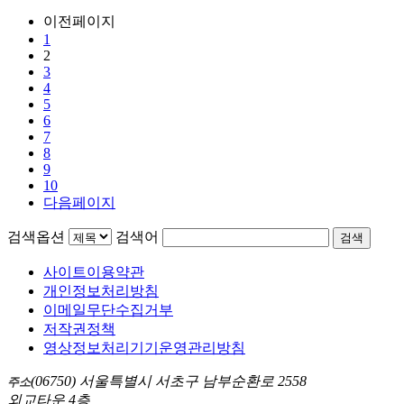
이전페이지
1
2
3
4
5
6
7
8
9
10
다음페이지
검색옵션
검색어
검색
사이트이용약관
개인정보처리방침
이메일무단수집거부
저작권정책
영상정보처리기기운영관리방침
(06750) 서울특별시 서초구 남부순환로 2558
주소
외교타운 4층