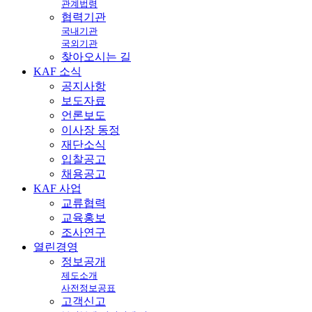
관계법령
협력기관
국내기관
국외기관
찾아오시는 길
KAF
소식
공지사항
보도자료
언론보도
이사장 동정
재단소식
입찰공고
채용공고
KAF
사업
교류협력
교육홍보
조사연구
열린
경영
정보공개
제도소개
사전정보공표
고객신고