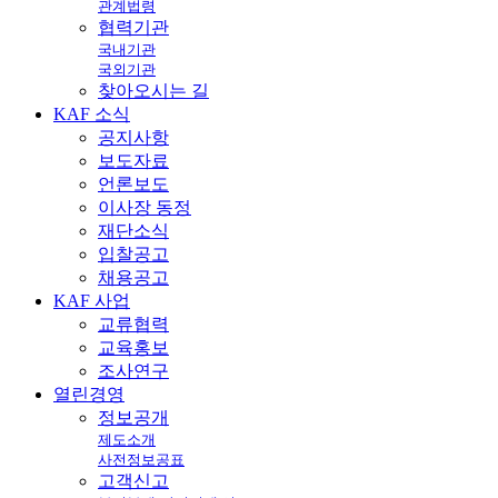
관계법령
협력기관
국내기관
국외기관
찾아오시는 길
KAF
소식
공지사항
보도자료
언론보도
이사장 동정
재단소식
입찰공고
채용공고
KAF
사업
교류협력
교육홍보
조사연구
열린
경영
정보공개
제도소개
사전정보공표
고객신고