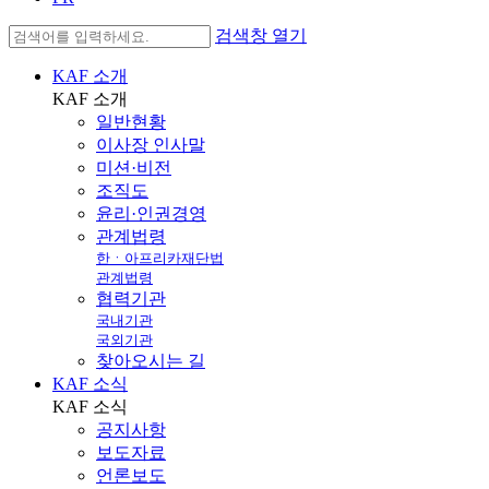
검색창 열기
KAF 소개
KAF
소개
일반현황
이사장 인사말
미션·비전
조직도
윤리·인권경영
관계법령
한ㆍ아프리카재단법
관계법령
협력기관
국내기관
국외기관
찾아오시는 길
KAF 소식
KAF
소식
공지사항
보도자료
언론보도