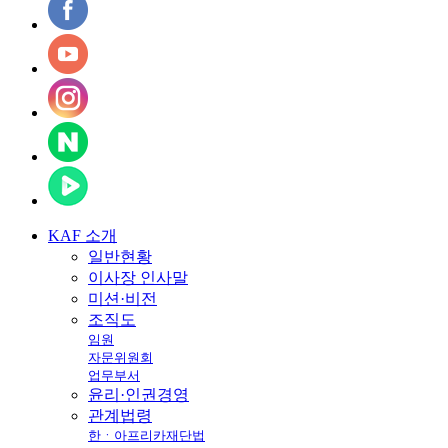
KAF
소개
일반현황
이사장 인사말
미션·비전
조직도
임원
자문위원회
업무부서
윤리·인권경영
관계법령
한ㆍ아프리카재단법