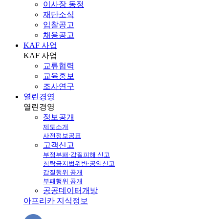
이사장 동정
재단소식
입찰공고
채용공고
KAF 사업
KAF
사업
교류협력
교육홍보
조사연구
열린경영
열린
경영
정보공개
제도소개
사전정보공표
고객신고
부정부패·갑질피해 신고
청탁금지법위반·공익신고
갑질행위 공개
부패행위 공개
공공데이터개방
아프리카 지식정보