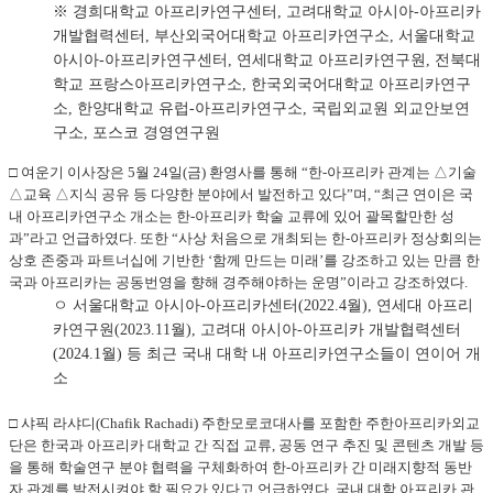
※ 경희대학교 아프리카연구센터, 고려대학교 아시아-아프리카
개발협력센터, 부산외국어대학교 아프리카연구소, 서울대학교
아시아-아프리카연구센터, 연세대학교 아프리카연구원, 전북대
학교 프랑스아프리카연구소, 한국외국어대학교 아프리카연구
소, 한양대학교 유럽-아프리카연구소, 국립외교원 외교안보연
구소, 포스코 경영연구원
□ 여운기 이사장은 5월 24일(금) 환영사를 통해 “한-아프리카 관계는 △기술
△교육 △지식 공유 등 다양한 분야에서 발전하고 있다”며, “최근 연이은 국
내 아프리카연구소 개소는 한-아프리카 학술 교류에 있어 괄목할만한 성
과”라고 언급하였다. 또한 “사상 처음으로 개최되는 한-아프리카 정상회의는
상호 존중과 파트너십에 기반한 ‘함께 만드는 미래’를 강조하고 있는 만큼 한
국과 아프리카는 공동번영을 향해 경주해야하는 운명”이라고 강조하였다.
ㅇ 서울대학교 아시아-아프리카센터(2022.4월), 연세대 아프리
카연구원(2023.11월), 고려대 아시아-아프리카 개발협력센터
(2024.1월) 등 최근 국내 대학 내 아프리카연구소들이 연이어 개
소
□ 샤픽 라샤디(Chafik Rachadi) 주한모로코대사를 포함한 주한아프리카외교
단은 한국과 아프리카 대학교 간 직접 교류, 공동 연구 추진 및 콘텐츠 개발 등
을 통해 학술연구 분야 협력을 구체화하여 한-아프리카 간 미래지향적 동반
자 관계를 발전시켜야 할 필요가 있다고 언급하였다. 국내 대학 아프리카 관