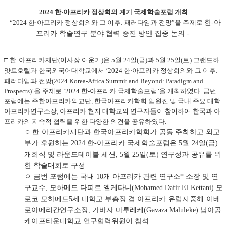
2024 한·아프리카 정상회의 계기 국제학술포럼 개최
- “2024 한·아프리카 정상회의와 그 이후: 패러다임과 전망”을 주제로
한-아
프리카 학술연구 분야 협력 증진 방안 집중 논의 -
□ 한
·
아프리카재단(이사장 여운기)은 5월 24일(금)과 5월 25일(토) 그랜드하
얏트호텔과 한국외국어대학교에서 ‘2024 한·아프리카 정상회의와 그 이후:
패러다임과 전망(2024 Korea-Africa Summit and Beyond: Paradigm and
Prospects)’을 주제로 ‘2024 한-아프리카 국제학술포럼’을 개최하였다. 금번
포럼에는 주한아프리카외교단, 한국아프리카학회 임원진 및 국내 주요 대학
아프리카연구소장, 아프리카 현지 대학교의 연구자들이 참여하여 한국과 아
프리카의 지속적 협력을 위한 다양한 의견을 공유하였다.
ㅇ 한
·
아프리카재단과 한국아프리카학회가 공동 주최하고 외교
부가 후원하는 2024 한-아프리카 국제학술포럼은 5월 24일(금)
개회식 및 라운드테이블 세션, 5월 25일(토) 연구성과 공유를 위
한 학술대회로 구성
ㅇ 금번 포럼에는 국내 10개 아프리카 관련 연구소* 소장 및 연
구교수, 모하메드 다피르 엘케타니(Mohamed Dafir El Kettani) 모
로코 모하메드5세 대학교 부총장 겸 아프리카
·
유럽지중해
·
이베
로아메리칸연구소장, 가바자 마루레케(Gavaza Maluleke) 남아공
케이프타운대학교 연구협력위원이 참석