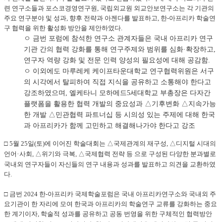
련 연구소들과 포스코경영연구원, 국립외교원 외교안보연구소는 각 기관의
주요 연구분야 및 성과, 향후 전략과 아젠다를 발표하고, 한-아프리카 학술연
구 협력을 위한 활성화 방안을 제안하였다.
ㅇ 금번 포럼에 참석한 연구소 관계자들은 국내 아프리카 연구
기관 간의 협력 강화를 통해 연구주제와 범위를 심화·확장하고,
연구자 역량 강화 및 전문 인력 양성의 필요성에 대해 공감함.
ㅇ 이외에도 마루레케 케이프타운대학교 연구협력위원은 서구
의 시각에서 탈피하여 직접 지식을 공유하고 소통해야 한다고
강조하였으며, 엘케타니 모하메드5세대학교 부총장은 다자간
플랫폼을 활용한 협력 개발의 중요성과 △기후변화 △지속가능
한 개발 △민관협력 파트너십 등 시의성 있는 주제에 대해 한국
과 아프리카가 함께 고민하고 해결해나가야 한다고 강조
□ 5월 25일(토)에 이어진 학술대회는 △국제관계의 재구성, △디지털 시대의
언어
·
사회, △위기와 극복, △국제협력 전략 등 으로 구성된 다양한 분과별로
국내외 연구자들이 자신들의 연구 내용과 성과를 발표하고 의견을 교환하였
다.
□ 금번 2024 한-아프리카 국제학술포럼은 국내 아프리카연구소와 국내외 주
요기관이 한 자리에 모여 한국과 아프리카의 학술연구 교류를 강화하는 중요
한 계기이자, 학술적 성과를 공유하고 공동 번영을 위한 구체적인 협력방안