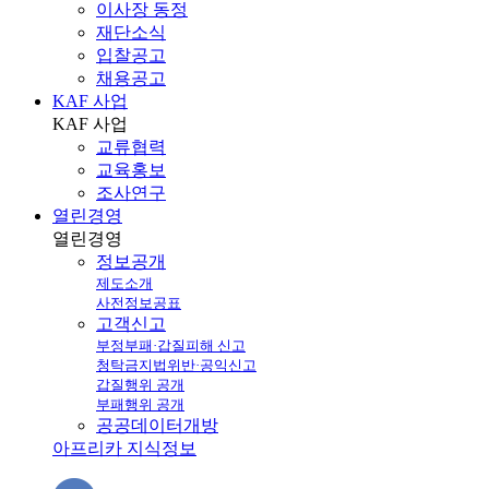
이사장 동정
재단소식
입찰공고
채용공고
KAF 사업
KAF
사업
교류협력
교육홍보
조사연구
열린경영
열린
경영
정보공개
제도소개
사전정보공표
고객신고
부정부패·갑질피해 신고
청탁금지법위반·공익신고
갑질행위 공개
부패행위 공개
공공데이터개방
아프리카 지식정보