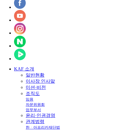
KAF
소개
일반현황
이사장 인사말
미션·비전
조직도
임원
자문위원회
업무부서
윤리·인권경영
관계법령
한ㆍ아프리카재단법