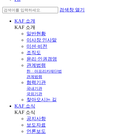
검색창 열기
KAF 소개
KAF
소개
일반현황
이사장 인사말
미션·비전
조직도
윤리·인권경영
관계법령
한ㆍ아프리카재단법
관계법령
협력기관
국내기관
국외기관
찾아오시는 길
KAF 소식
KAF
소식
공지사항
보도자료
언론보도