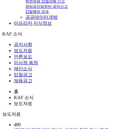
부정부패·갑질피해 신고
청탁금지법위반·공익신고
갑질행위 공개
공공데이터개방
아프리카
지식정보
KAF 소식
공지사항
보도자료
언론보도
이사장 동정
재단소식
입찰공고
채용공고
홈
KAF 소식
보도자료
보도자료
480