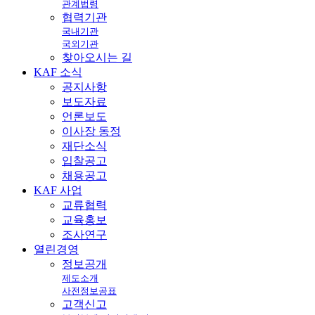
관계법령
협력기관
국내기관
국외기관
찾아오시는 길
KAF
소식
공지사항
보도자료
언론보도
이사장 동정
재단소식
입찰공고
채용공고
KAF
사업
교류협력
교육홍보
조사연구
열린
경영
정보공개
제도소개
사전정보공표
고객신고