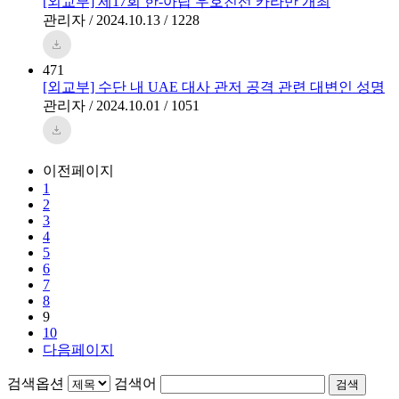
[외교부] 제17회 한-아랍 우호친선 카라반 개최
관리자 / 2024.10.13 / 1228
471
[외교부] 수단 내 UAE 대사 관저 공격 관련 대변인 성명
관리자 / 2024.10.01 / 1051
이전페이지
1
2
3
4
5
6
7
8
9
10
다음페이지
검색옵션
검색어
검색