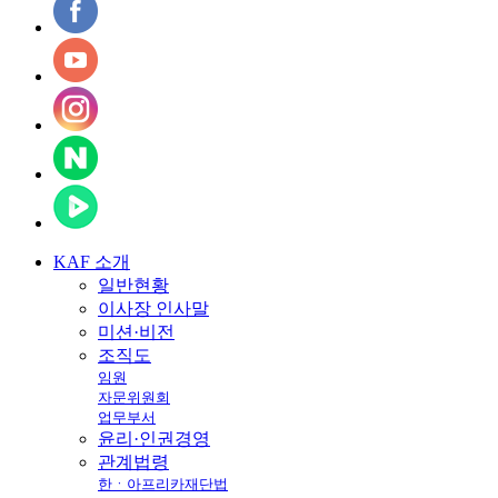
KAF
소개
일반현황
이사장 인사말
미션·비전
조직도
임원
자문위원회
업무부서
윤리·인권경영
관계법령
한ㆍ아프리카재단법