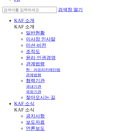
검색창 열기
KAF 소개
KAF
소개
일반현황
이사장 인사말
미션·비전
조직도
윤리·인권경영
관계법령
한ㆍ아프리카재단법
관계법령
협력기관
국내기관
국외기관
찾아오시는 길
KAF 소식
KAF
소식
공지사항
보도자료
언론보도