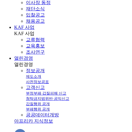
이사장 동정
재단소식
입찰공고
채용공고
KAF 사업
KAF
사업
교류협력
교육홍보
조사연구
열린경영
열린
경영
정보공개
제도소개
사전정보공표
고객신고
부정부패·갑질피해 신고
청탁금지법위반·공익신고
갑질행위 공개
부패행위 공개
공공데이터개방
아프리카 지식정보