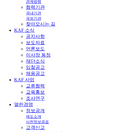
관계법령
협력기관
국내기관
국외기관
찾아오시는 길
KAF
소식
공지사항
보도자료
언론보도
이사장 동정
재단소식
입찰공고
채용공고
KAF
사업
교류협력
교육홍보
조사연구
열린
경영
정보공개
제도소개
사전정보공표
고객신고