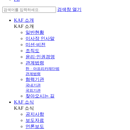
검색창 열기
KAF 소개
KAF
소개
일반현황
이사장 인사말
미션·비전
조직도
윤리·인권경영
관계법령
한ㆍ아프리카재단법
관계법령
협력기관
국내기관
국외기관
찾아오시는 길
KAF 소식
KAF
소식
공지사항
보도자료
언론보도