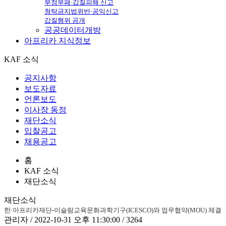
부정부패·갑질피해 신고
청탁금지법위반·공익신고
갑질행위 공개
공공데이터개방
아프리카
지식정보
KAF 소식
공지사항
보도자료
언론보도
이사장 동정
재단소식
입찰공고
채용공고
홈
KAF 소식
재단소식
재단소식
한·아프리카재단-이슬람교육문화과학기구(ICESCO)와 업무협약(MOU) 체결
관리자 / 2022-10-31 오후 11:30:00 / 3264