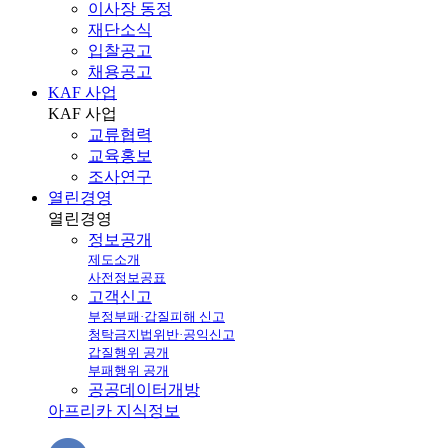
이사장 동정
재단소식
입찰공고
채용공고
KAF 사업
KAF
사업
교류협력
교육홍보
조사연구
열린경영
열린
경영
정보공개
제도소개
사전정보공표
고객신고
부정부패·갑질피해 신고
청탁금지법위반·공익신고
갑질행위 공개
부패행위 공개
공공데이터개방
아프리카 지식정보