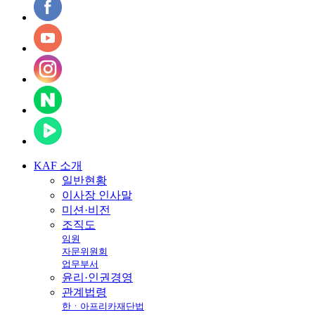
KAF
소개
일반현황
이사장 인사말
미션·비전
조직도
임원
자문위원회
업무부서
윤리·인권경영
관계법령
한ㆍ아프리카재단법