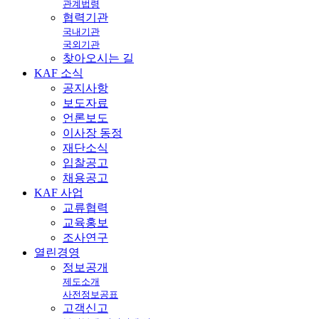
관계법령
협력기관
국내기관
국외기관
찾아오시는 길
KAF
소식
공지사항
보도자료
언론보도
이사장 동정
재단소식
입찰공고
채용공고
KAF
사업
교류협력
교육홍보
조사연구
열린
경영
정보공개
제도소개
사전정보공표
고객신고