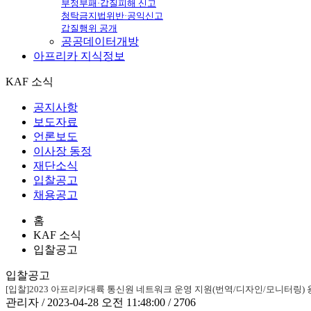
부정부패·갑질피해 신고
청탁금지법위반·공익신고
갑질행위 공개
공공데이터개방
아프리카
지식정보
KAF 소식
공지사항
보도자료
언론보도
이사장 동정
재단소식
입찰공고
채용공고
홈
KAF 소식
입찰공고
입찰공고
[입찰]2023 아프리카대륙 통신원 네트워크 운영 지원(번역/디자인/모니터링) 용역 입
관리자 / 2023-04-28 오전 11:48:00 / 2706