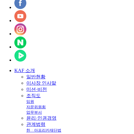
KAF
소개
일반현황
이사장 인사말
미션·비전
조직도
임원
자문위원회
업무부서
윤리·인권경영
관계법령
한ㆍ아프리카재단법