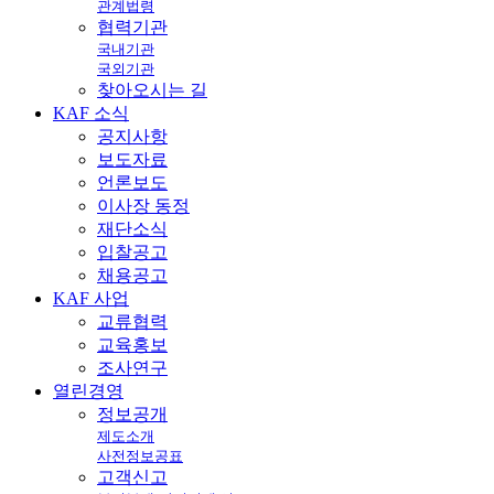
관계법령
협력기관
국내기관
국외기관
찾아오시는 길
KAF
소식
공지사항
보도자료
언론보도
이사장 동정
재단소식
입찰공고
채용공고
KAF
사업
교류협력
교육홍보
조사연구
열린
경영
정보공개
제도소개
사전정보공표
고객신고