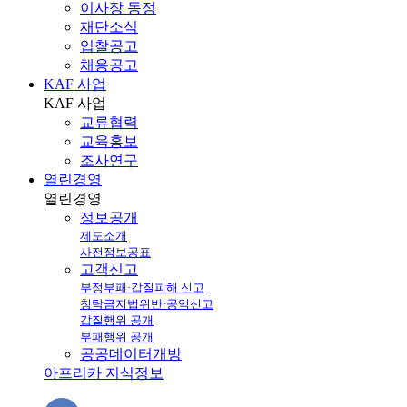
이사장 동정
재단소식
입찰공고
채용공고
KAF 사업
KAF
사업
교류협력
교육홍보
조사연구
열린경영
열린
경영
정보공개
제도소개
사전정보공표
고객신고
부정부패·갑질피해 신고
청탁금지법위반·공익신고
갑질행위 공개
부패행위 공개
공공데이터개방
아프리카 지식정보