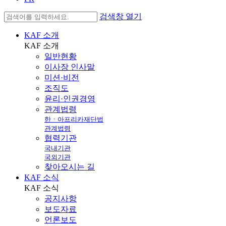
검색창 열기
KAF 소개
KAF
소개
일반현황
이사장 인사말
미션·비전
조직도
윤리·인권경영
관계법령
한ㆍ아프리카재단법
관계법령
협력기관
국내기관
국외기관
찾아오시는 길
KAF 소식
KAF
소식
공지사항
보도자료
언론보도