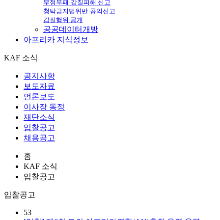
부정부패·갑질피해 신고
청탁금지법위반·공익신고
갑질행위 공개
공공데이터개방
아프리카
지식정보
KAF 소식
공지사항
보도자료
언론보도
이사장 동정
재단소식
입찰공고
채용공고
홈
KAF 소식
입찰공고
입찰공고
53