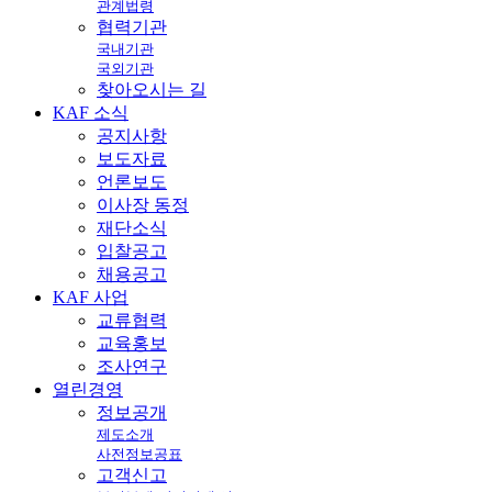
관계법령
협력기관
국내기관
국외기관
찾아오시는 길
KAF
소식
공지사항
보도자료
언론보도
이사장 동정
재단소식
입찰공고
채용공고
KAF
사업
교류협력
교육홍보
조사연구
열린
경영
정보공개
제도소개
사전정보공표
고객신고