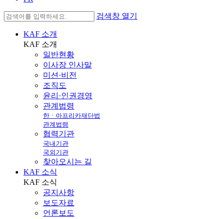
검색창 열기
KAF 소개
KAF
소개
일반현황
이사장 인사말
미션·비전
조직도
윤리·인권경영
관계법령
한ㆍ아프리카재단법
관계법령
협력기관
국내기관
국외기관
찾아오시는 길
KAF 소식
KAF
소식
공지사항
보도자료
언론보도