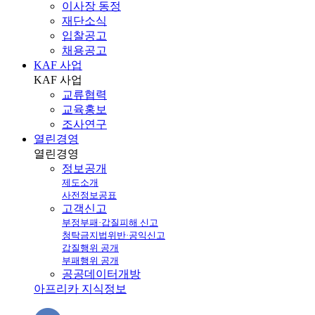
이사장 동정
재단소식
입찰공고
채용공고
KAF 사업
KAF
사업
교류협력
교육홍보
조사연구
열린경영
열린
경영
정보공개
제도소개
사전정보공표
고객신고
부정부패·갑질피해 신고
청탁금지법위반·공익신고
갑질행위 공개
부패행위 공개
공공데이터개방
아프리카 지식정보