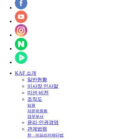
KAF
소개
일반현황
이사장 인사말
미션·비전
조직도
임원
자문위원회
업무부서
윤리·인권경영
관계법령
한ㆍ아프리카재단법