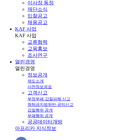
이사장 동정
재단소식
입찰공고
채용공고
KAF 사업
KAF
사업
교류협력
교육홍보
조사연구
열린경영
열린
경영
정보공개
제도소개
사전정보공표
고객신고
부정부패·갑질피해 신고
청탁금지법위반·공익신고
갑질행위 공개
부패행위 공개
공공데이터개방
아프리카 지식정보