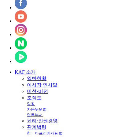
KAF
소개
일반현황
이사장 인사말
미션·비전
조직도
임원
자문위원회
업무부서
윤리·인권경영
관계법령
한ㆍ아프리카재단법