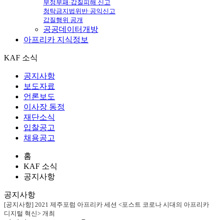
부정부패·갑질피해 신고
청탁금지법위반·공익신고
갑질행위 공개
공공데이터개방
아프리카
지식정보
KAF 소식
공지사항
보도자료
언론보도
이사장 동정
재단소식
입찰공고
채용공고
홈
KAF 소식
공지사항
공지사항
[공지사항] 2021 제주포럼 아프리카 세션 <포스트 코로나 시대의 아프리카
디지털 혁신> 개최