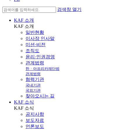
검색창 열기
KAF 소개
KAF
소개
일반현황
이사장 인사말
미션·비전
조직도
윤리·인권경영
관계법령
한ㆍ아프리카재단법
관계법령
협력기관
국내기관
국외기관
찾아오시는 길
KAF 소식
KAF
소식
공지사항
보도자료
언론보도