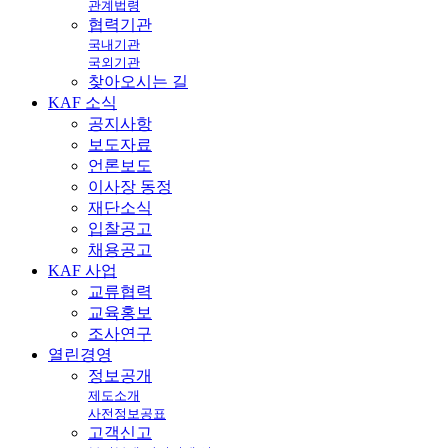
관계법령
협력기관
국내기관
국외기관
찾아오시는 길
KAF
소식
공지사항
보도자료
언론보도
이사장 동정
재단소식
입찰공고
채용공고
KAF
사업
교류협력
교육홍보
조사연구
열린
경영
정보공개
제도소개
사전정보공표
고객신고