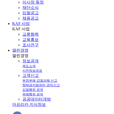
이사장 동정
재단소식
입찰공고
채용공고
KAF 사업
KAF
사업
교류협력
교육홍보
조사연구
열린경영
열린
경영
정보공개
제도소개
사전정보공표
고객신고
부정부패·갑질피해 신고
청탁금지법위반·공익신고
갑질행위 공개
부패행위 공개
공공데이터개방
아프리카 지식정보