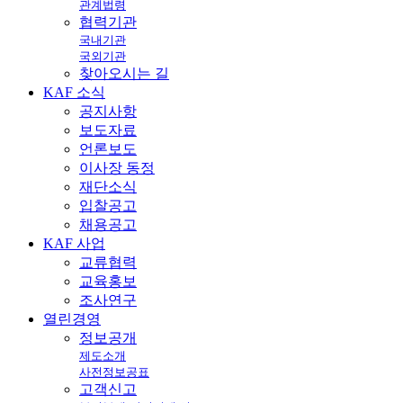
관계법령
협력기관
국내기관
국외기관
찾아오시는 길
KAF
소식
공지사항
보도자료
언론보도
이사장 동정
재단소식
입찰공고
채용공고
KAF
사업
교류협력
교육홍보
조사연구
열린
경영
정보공개
제도소개
사전정보공표
고객신고