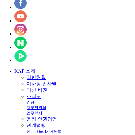
KAF
소개
일반현황
이사장 인사말
미션·비전
조직도
임원
자문위원회
업무부서
윤리·인권경영
관계법령
한ㆍ아프리카재단법