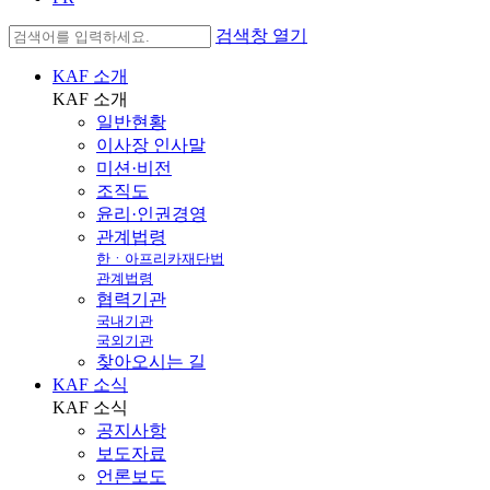
검색창 열기
KAF 소개
KAF
소개
일반현황
이사장 인사말
미션·비전
조직도
윤리·인권경영
관계법령
한ㆍ아프리카재단법
관계법령
협력기관
국내기관
국외기관
찾아오시는 길
KAF 소식
KAF
소식
공지사항
보도자료
언론보도