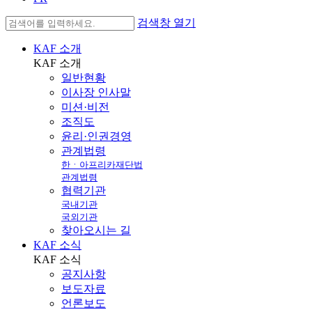
검색창 열기
KAF 소개
KAF
소개
일반현황
이사장 인사말
미션·비전
조직도
윤리·인권경영
관계법령
한ㆍ아프리카재단법
관계법령
협력기관
국내기관
국외기관
찾아오시는 길
KAF 소식
KAF
소식
공지사항
보도자료
언론보도