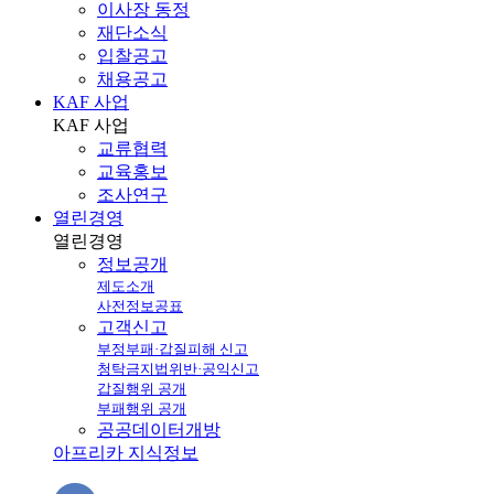
이사장 동정
재단소식
입찰공고
채용공고
KAF 사업
KAF
사업
교류협력
교육홍보
조사연구
열린경영
열린
경영
정보공개
제도소개
사전정보공표
고객신고
부정부패·갑질피해 신고
청탁금지법위반·공익신고
갑질행위 공개
부패행위 공개
공공데이터개방
아프리카 지식정보