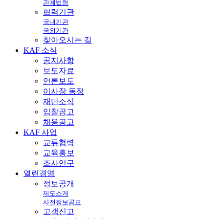
관계법령
협력기관
국내기관
국외기관
찾아오시는 길
KAF
소식
공지사항
보도자료
언론보도
이사장 동정
재단소식
입찰공고
채용공고
KAF
사업
교류협력
교육홍보
조사연구
열린
경영
정보공개
제도소개
사전정보공표
고객신고