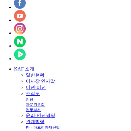
KAF
소개
일반현황
이사장 인사말
미션·비전
조직도
임원
자문위원회
업무부서
윤리·인권경영
관계법령
한ㆍ아프리카재단법