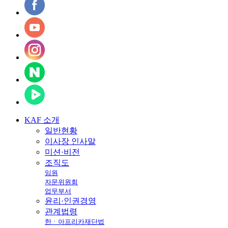
KAF
소개
일반현황
이사장 인사말
미션·비전
조직도
임원
자문위원회
업무부서
윤리·인권경영
관계법령
한ㆍ아프리카재단법