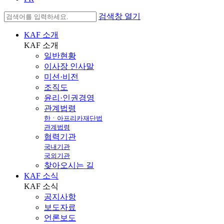
검색창 열기
KAF 소개
KAF
소개
일반현황
이사장 인사말
미션·비전
조직도
윤리·인권경영
관계법령
한ㆍ아프리카재단법
관계법령
협력기관
국내기관
국외기관
찾아오시는 길
KAF 소식
KAF
소식
공지사항
보도자료
언론보도