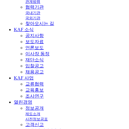
관계법령
협력기관
국내기관
국외기관
찾아오시는 길
KAF
소식
공지사항
보도자료
언론보도
이사장 동정
재단소식
입찰공고
채용공고
KAF
사업
교류협력
교육홍보
조사연구
열린
경영
정보공개
제도소개
사전정보공표
고객신고