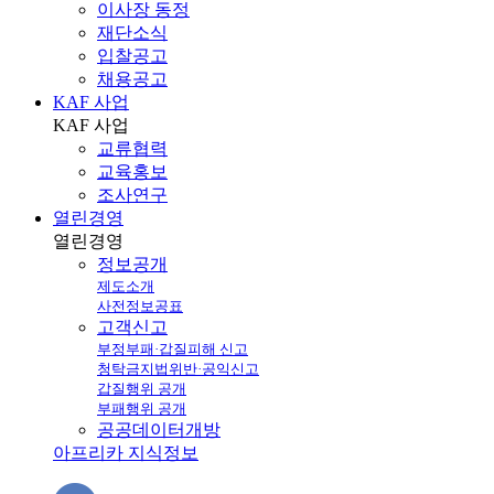
이사장 동정
재단소식
입찰공고
채용공고
KAF 사업
KAF
사업
교류협력
교육홍보
조사연구
열린경영
열린
경영
정보공개
제도소개
사전정보공표
고객신고
부정부패·갑질피해 신고
청탁금지법위반·공익신고
갑질행위 공개
부패행위 공개
공공데이터개방
아프리카 지식정보