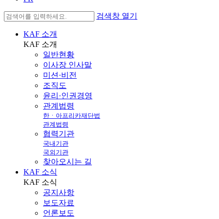
검색창 열기
KAF 소개
KAF
소개
일반현황
이사장 인사말
미션·비전
조직도
윤리·인권경영
관계법령
한ㆍ아프리카재단법
관계법령
협력기관
국내기관
국외기관
찾아오시는 길
KAF 소식
KAF
소식
공지사항
보도자료
언론보도