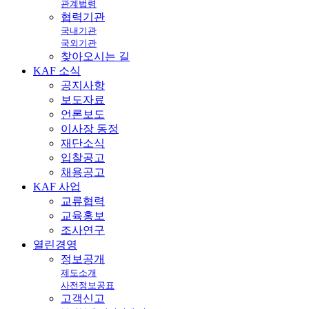
관계법령
협력기관
국내기관
국외기관
찾아오시는 길
KAF
소식
공지사항
보도자료
언론보도
이사장 동정
재단소식
입찰공고
채용공고
KAF
사업
교류협력
교육홍보
조사연구
열린
경영
정보공개
제도소개
사전정보공표
고객신고