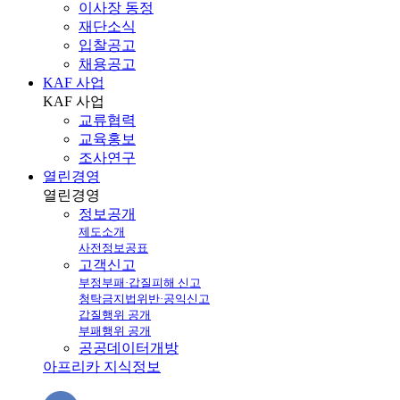
이사장 동정
재단소식
입찰공고
채용공고
KAF 사업
KAF
사업
교류협력
교육홍보
조사연구
열린경영
열린
경영
정보공개
제도소개
사전정보공표
고객신고
부정부패·갑질피해 신고
청탁금지법위반·공익신고
갑질행위 공개
부패행위 공개
공공데이터개방
아프리카 지식정보