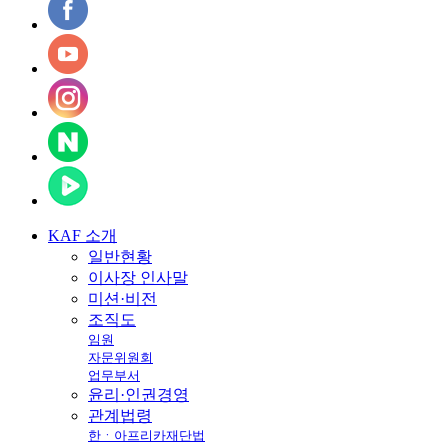
KAF
소개
일반현황
이사장 인사말
미션·비전
조직도
임원
자문위원회
업무부서
윤리·인권경영
관계법령
한ㆍ아프리카재단법