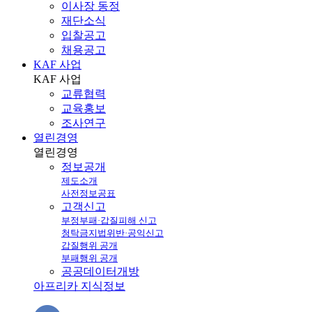
이사장 동정
재단소식
입찰공고
채용공고
KAF 사업
KAF
사업
교류협력
교육홍보
조사연구
열린경영
열린
경영
정보공개
제도소개
사전정보공표
고객신고
부정부패·갑질피해 신고
청탁금지법위반·공익신고
갑질행위 공개
부패행위 공개
공공데이터개방
아프리카 지식정보