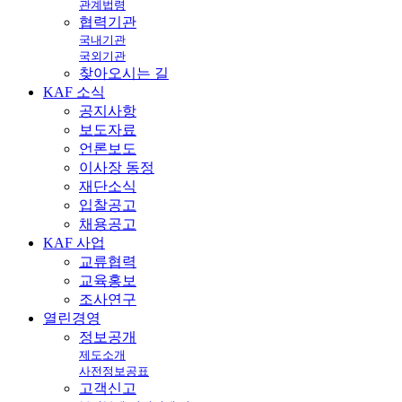
관계법령
협력기관
국내기관
국외기관
찾아오시는 길
KAF
소식
공지사항
보도자료
언론보도
이사장 동정
재단소식
입찰공고
채용공고
KAF
사업
교류협력
교육홍보
조사연구
열린
경영
정보공개
제도소개
사전정보공표
고객신고