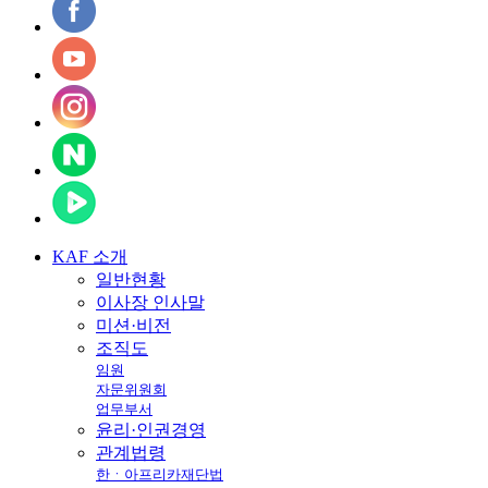
KAF
소개
일반현황
이사장 인사말
미션·비전
조직도
임원
자문위원회
업무부서
윤리·인권경영
관계법령
한ㆍ아프리카재단법