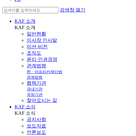
검색창 열기
KAF 소개
KAF
소개
일반현황
이사장 인사말
미션·비전
조직도
윤리·인권경영
관계법령
한ㆍ아프리카재단법
관계법령
협력기관
국내기관
국외기관
찾아오시는 길
KAF 소식
KAF
소식
공지사항
보도자료
언론보도