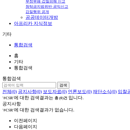
부정부패·갑질피해 신고
청탁금지법위반·공익신고
갑질행위 공개
공공데이터개방
아프리카
지식정보
기타
통합검색
홈
기타
통합검색
통합검색
검색
전체(0)
공지사항(0)
보도자료(0)
언론보도(0)
재단소식(0)
입찰공
에 대한 검색결과는
입니다.
'#CSR'
총 (0)건
공지사항
에 대한 검색결과가 없습니다.
'#CSR'
이전페이지
다음페이지