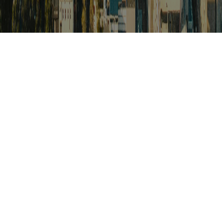
검색
아프리카 포커스
아프리카 주요이슈 브리핑
월드컵
카보베르데
K-컬처