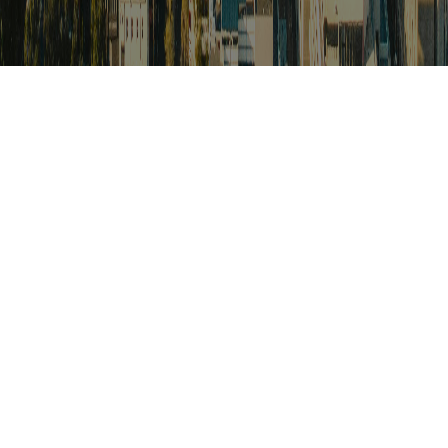
검색
아프리카 포커스
아프리카 주요이슈 브리핑
월드컵
카보베르데
K-컬처