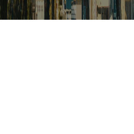
검색
아프리카 포커스
아프리카 주요이슈 브리핑
월드컵
카보베르데
K-컬처