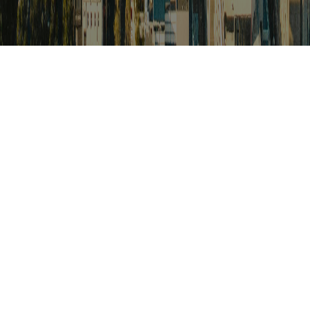
검색
아프리카 포커스
아프리카 주요이슈 브리핑
월드컵
카보베르데
K-컬처