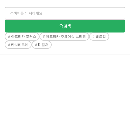
검색
아프리카 포커스
아프리카 주요이슈 브리핑
월드컵
카보베르데
K-컬처