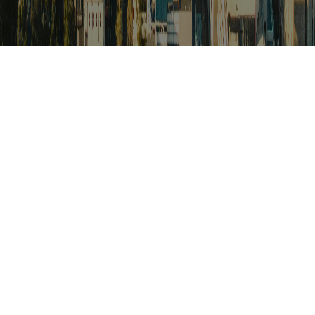
검색
아프리카 포커스
아프리카 주요이슈 브리핑
월드컵
카보베르데
K-컬처