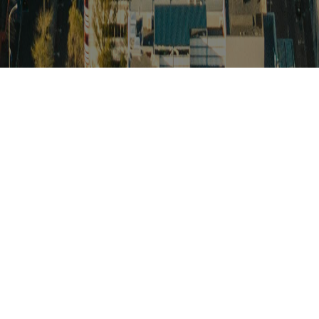
스
아프리카 주요이슈 브리핑
월드컵
카보베르데
K-