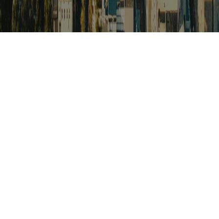
검색
아프리카 포커스
아프리카 주요이슈 브리핑
월드컵
카보베르데
K-컬처