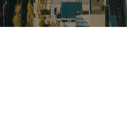
스
아프리카 주요이슈 브리핑
월드컵
카보베르데
K-