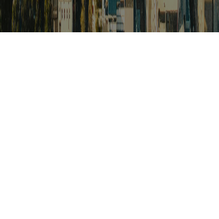
검색
아프리카 포커스
아프리카 주요이슈 브리핑
월드컵
카보베르데
K-컬처