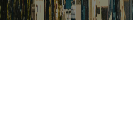
검색
아프리카 포커스
아프리카 주요이슈 브리핑
월드컵
카보베르데
K-컬처