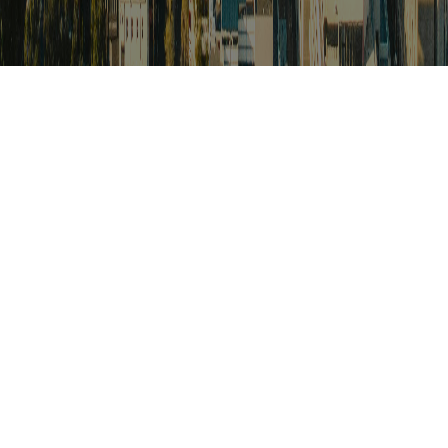
검색
아프리카 포커스
아프리카 주요이슈 브리핑
월드컵
카보베르데
K-컬처