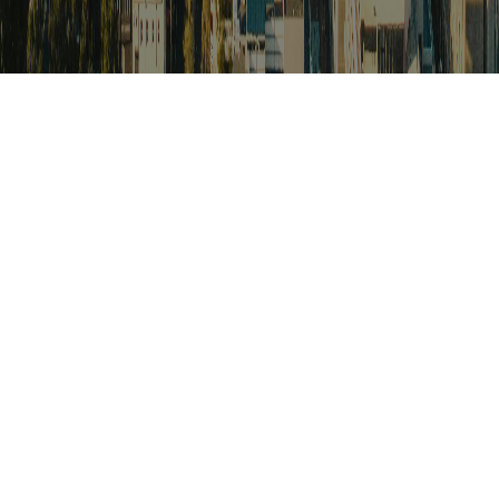
검색
아프리카 포커스
아프리카 주요이슈 브리핑
월드컵
카보베르데
K-컬처