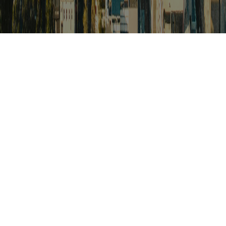
검색
아프리카 포커스
아프리카 주요이슈 브리핑
월드컵
카보베르데
K-컬처