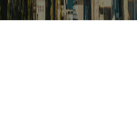
검색
아프리카 포커스
아프리카 주요이슈 브리핑
월드컵
카보베르데
K-컬처