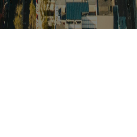
스
아프리카 주요이슈 브리핑
월드컵
카보베르데
K-