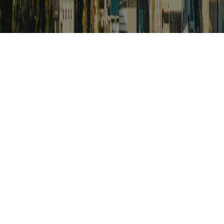
검색
아프리카 포커스
아프리카 주요이슈 브리핑
월드컵
카보베르데
K-컬처