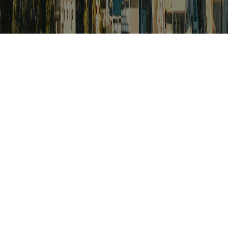
검색
아프리카 포커스
아프리카 주요이슈 브리핑
월드컵
카보베르데
K-컬처