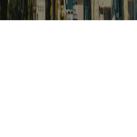
검색
아프리카 포커스
아프리카 주요이슈 브리핑
월드컵
카보베르데
K-컬처