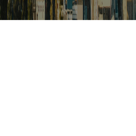
검색
아프리카 포커스
아프리카 주요이슈 브리핑
월드컵
카보베르데
K-컬처