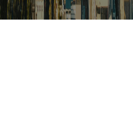
검색
아프리카 포커스
아프리카 주요이슈 브리핑
월드컵
카보베르데
K-컬처