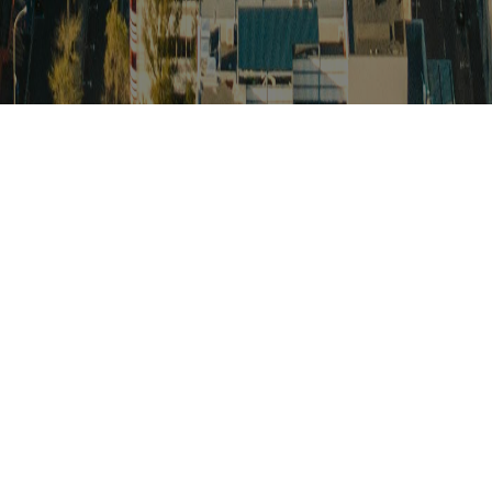
스
아프리카 주요이슈 브리핑
월드컵
카보베르데
K-