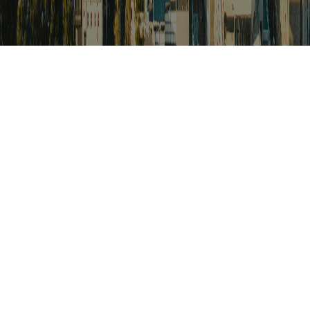
검색
아프리카 포커스
아프리카 주요이슈 브리핑
월드컵
카보베르데
K-컬처