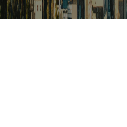
검색
아프리카 포커스
아프리카 주요이슈 브리핑
월드컵
카보베르데
K-컬처